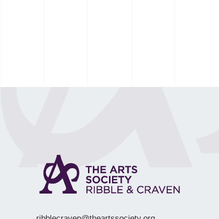
ribblecraven@theartssociety.org